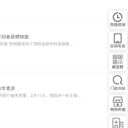
手回春获赠锦旗
春”的锦旗送到了我院泌尿外科寇国栋...
教学查房
疗服务质量。2月11日，我院内一科王俊...