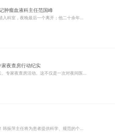
—记肿瘤血液科主任范国峰
入科室，夜晚最后一个离开；他二十余年...
专家夜查房行动纪实
、专家夜查房活动。这不仅是一次对夜间医...
韩振萍主任将为患者提供科学、规范的个...