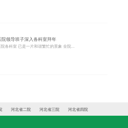
医院领导班子深入各科室拜年
各科室 已是一片和谐繁忙的景象 全院...
院
河北省二院
河北省三院
河北省四院