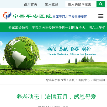
设为首页 | 加入收藏
医院概况
科室介绍
专家介绍
设备展示
新闻中心
文化建设
就医指南

医院介绍
内镜室（1楼北侧）
肿瘤血液科专家
高端设备
通知公告
集团文化
门诊指南
专家出诊预告：宁晋名医王俊恒主任周一到周五全天、周六上午坐诊；
医院环境
药房（1楼南侧）
内分泌肾病科专家
急诊设备
医院新闻
文化活动
住院指南
医院文化
中医科（1楼南侧）
五官科专家
手术室设备
健康之家
风采之星
交通指南
联系我们
急诊科（1楼东北侧）
中医肾病专家
血液净化中心设备
专题专栏
公益活动
超声科（2楼东北侧）
中医科专家
超声科设备
体检科（1楼中厅）
医学影像科专家
妇产科设备
医学影像科（1楼东南侧）
心血管介入专家
检验科设备
您当前所在位置：
首页
新闻中心
医院新闻
血液净化室（2楼南侧）
外科专家
康复科设备
︱养老动态︱浓情五月，感恩母爱
检验科（2楼中厅）
手麻科专家
内科设备