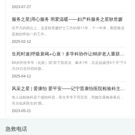
2023-07-27
服务之星|用心服务 用爱温暖——妇产科服务之星耿世媛
在平凡的岗位上，这是耿世媛护士工作的第11年，十一年来，勤恳敬业
是她始终如一的工作...
2025-02-12
生死时速|呼吸衰竭+心衰！多学科协作让88岁老人重获新生
88岁的张爷爷（化姓）因“双下肢发凉、麻木1年，右足趾破溃4个月”于3
月24日在外四科接...
2025-04-12
风采之星 | 爱康怡 爱平安——记宁晋康怡医院检验科主任樊倩
有人说检验科是个辅助科室，医生常常不苟言笑，而她甘愿掩身幕后，
充当临床医生的“眼...
2023-05-21
急救电话