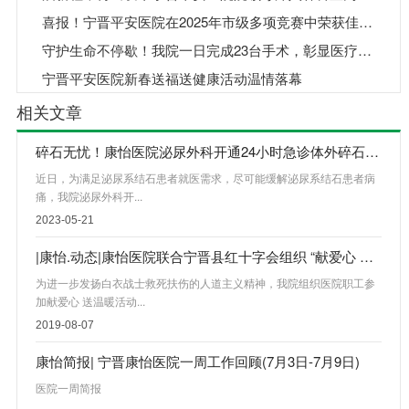
喜报！宁晋平安医院在2025年市级多项竞赛中荣获佳绩！
守护生命不停歇！我院一日完成23台手术，彰显医疗温度
宁晋平安医院新春送福送健康活动温情落幕
相关文章
碎石无忧！康怡医院泌尿外科开通24小时急诊体外碎石绿色通道
近日，为满足泌尿系结石患者就医需求，尽可能缓解泌尿系结石患者病
痛，我院泌尿外科开...
2023-05-21
|康怡.动态|康怡医院联合宁晋县红十字会组织 “献爱心 送温暖”活动
为进一步发扬白衣战士救死扶伤的人道主义精神，我院组织医院职工参
加献爱心 送温暖活动...
2019-08-07
康怡简报| 宁晋康怡医院一周工作回顾(7月3日-7月9日)
医院一周简报