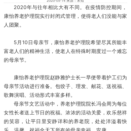
妇产科（5楼）
内科专家
2020-05-14 来源：未知
2020年与往年相比大有不同。在疫情防控期间，
五官科（5楼）
泌尿外科专家
康怡养老护理院实行封闭式管理，使得老人们没能与家
内一科（4楼）
康复科专家
人团聚。
康复医学科（3楼）
检验科专家
5月10日母亲节，康怡养老护理院希望尽其所能丰
肿瘤血液病科（6楼）
急诊科专家
富老人们的精神生活，使老人在特殊时期度过一个难忘
的母亲节。
肾病内分泌科（9楼）
妇产科专家
内二科（10楼）
骨科专家
康怡养老护理院赵静雅护士长一早便带着护工们为
外三科（11楼）
肛肠科专家
母亲节活动进行准备。包饺子、理发、献花、送祝福、
歌舞演唱、活动形式丰富多样。
外二科（泌尿外科5楼）
超声科专家
母亲节文艺活动中，养老护理院院长冯会周为每位
外一科（12楼）
女性长者送上节日的祝福。浓浓的活动关爱，欢乐慈祥
肛肠外科（11楼）
的笑容，让平日里安静详和的养老院，处处洋溢着快
乐、温馨，祝福全天下所有的母亲幸福、安康。