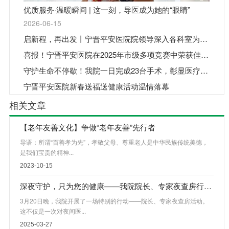
优质服务·温暖瞬间 | 这一刻，导医成为她的“眼睛”
2026-06-15
启新程，再出发丨宁晋平安医院院领导深入各科室为医务人员送祝福、鼓干劲
喜报！宁晋平安医院在2025年市级多项竞赛中荣获佳绩！
守护生命不停歇！我院一日完成23台手术，彰显医疗温度
宁晋平安医院新春送福送健康活动温情落幕
相关文章
【老年友善文化】争做“老年友善”先行者
导语：所谓“百善孝为先”，孝敬父母、尊重老人是中华民族传统美德，
是我们宝贵的精神...
2023-10-15
深夜守护，只为您的健康——我院院长、专家夜查房行动纪实
3月20日晚，我院开展了一场特别的行动——院长、专家夜查房活动。
这不仅是一次对夜间医...
2025-03-27