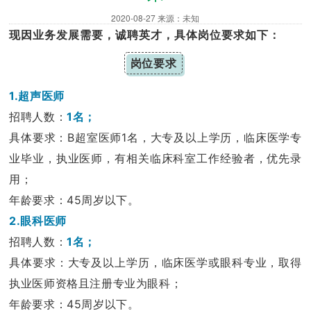
妇产科（5楼）
内科专家
2020-08-27 来源：未知
五官科（5楼）
泌尿外科专家
现因业务发展需要，诚聘
英才，
具体岗位要求如下：
内一科（4楼）
康复科专家
岗位要求
康复医学科（3楼）
检验科专家
1.超声医师
肿瘤血液病科（6楼）
急诊科专家
招聘人数：
1名；
具体要求：B超室医师1名，大专及以上学历，临床医学专
肾病内分泌科（9楼）
妇产科专家
业毕业，执业医师，有相关临床科室工作经验者，优先录
内二科（10楼）
骨科专家
用；
外三科（11楼）
肛肠科专家
年龄要求：45周岁以下。
2.眼科医师
外二科（泌尿外科5楼）
超声科专家
招聘人数：
1名；
外一科（12楼）
具体要求：大专及以上学历，临床医学或眼科专业，取得
执业医师资格且注册专业为眼科；
肛肠外科（11楼）
年龄要求：45周岁以下。