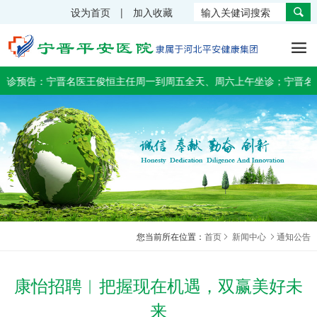
设为首页 | 加入收藏
医院概况
科室介绍
专家介绍
设备展示
新闻中心
文化建设
就医指南

医院介绍
内镜室（1楼北侧）
肿瘤血液科专家
高端设备
通知公告
集团文化
门诊指南
诊预告：宁晋名医王俊恒主任周一到周五全天、周六上午坐诊；宁晋名中
医院环境
药房（1楼南侧）
内分泌肾病科专家
急诊设备
医院新闻
文化活动
住院指南
医院文化
中医科（1楼南侧）
五官科专家
手术室设备
健康之家
风采之星
交通指南
联系我们
急诊科（1楼东北侧）
中医肾病专家
血液净化中心设备
专题专栏
公益活动
超声科（2楼东北侧）
中医科专家
超声科设备
体检科（1楼中厅）
医学影像科专家
妇产科设备
医学影像科（1楼东南侧）
心血管介入专家
检验科设备
您当前所在位置：
首页
新闻中心
通知公告
血液净化室（2楼南侧）
外科专家
康复科设备
康怡招聘︱把握现在机遇，双赢美好未
检验科（2楼中厅）
手麻科专家
内科设备
来