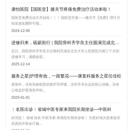
康怡医院【国医堂】膝关节疼痛免费治疗活动来啦！
国医堂免费活动又开始啦！！！ 国医堂开展——膝关节【免费】理疗月
转发朋友圈即可预...
2024-12-06
进修归来，砥砺前行 | 我院骨科齐学良主任圆满完成北京大学人民医院进修学习
近日，我院骨科齐学良主任顺利完成在北京大学人民医院为期三个月的
进修学习，满载收获...
2025-12-14
服务之星|护理有他，一路繁花——康复科服务之星任佳松
康复科，没有风驰电掣的救护车呼啸，没有手术台边的惊心动魄，没有
心电监护那滴答声的...
2025-01-01
︱名医出诊︱省城中医专家来我院长期坐诊—中医科
好消息！ 省城 知名 中医专家 来我院长期坐诊啦！ 为更好地为患者提供
优质的中医诊疗服...